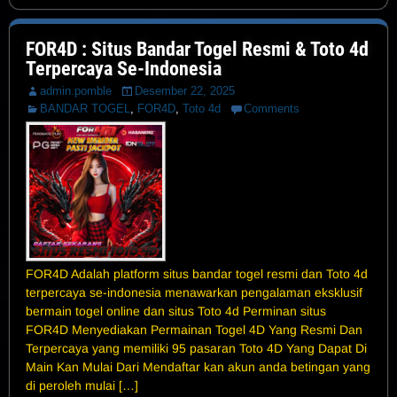
FOR4D : Situs Bandar Togel Resmi & Toto 4d
Terpercaya Se-Indonesia
admin.pomble
Desember 22, 2025
BANDAR TOGEL
,
FOR4D
,
Toto 4d
Comments
FOR4D Adalah platform situs bandar togel resmi dan Toto 4d
terpercaya se-indonesia menawarkan pengalaman eksklusif
bermain togel online dan situs Toto 4d Perminan situs
FOR4D Menyediakan Permainan Togel 4D Yang Resmi Dan
Terpercaya yang memiliki 95 pasaran Toto 4D Yang Dapat Di
Main Kan Mulai Dari Mendaftar kan akun anda betingan yang
di peroleh mulai […]