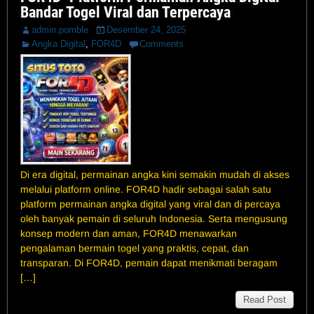
Bandar Togel Viral dan Terpercaya
admin.pomble
Desember 24, 2025
Angka Digital
,
FOR4D
Comments
Di era digital, permainan angka kini semakin mudah di akses
melalui platform online. FOR4D hadir sebagai salah satu
platform permainan angka digital yang viral dan di percaya
oleh banyak pemain di seluruh Indonesia. Serta mengusung
konsep modern dan aman, FOR4D menawarkan
pengalaman bermain togel yang praktis, cepat, dan
transparan. Di FOR4D, pemain dapat menikmati beragam
[…]
Read Post