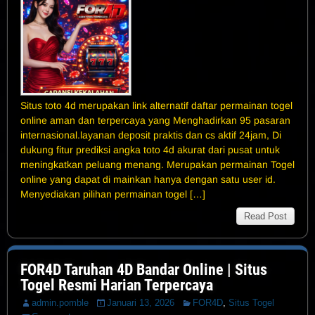
Situs toto 4d merupakan link alternatif daftar permainan togel
online aman dan terpercaya yang Menghadirkan 95 pasaran
internasional.layanan deposit praktis dan cs aktif 24jam, Di
dukung fitur prediksi angka toto 4d akurat dari pusat untuk
meningkatkan peluang menang. Merupakan permainan Togel
online yang dapat di mainkan hanya dengan satu user id.
Menyediakan pilihan permainan togel […]
Read Post
FOR4D Taruhan 4D Bandar Online | Situs
Togel Resmi Harian Terpercaya
admin.pomble
Januari 13, 2026
FOR4D
,
Situs Togel