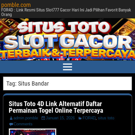
pomble.com
FOR4D : Link Resmi Situs Slot777 Gacor Hari Ini Jadi Pilihan Favorit Banyak
Orang
Tag:
Situs Bandar
Situs Toto 4D Link Alternatif Daftar
Permainan Togel Online Terpercaya
admin.pomble
Januari 15, 2026
FOR4D
,
situs toto
Comments