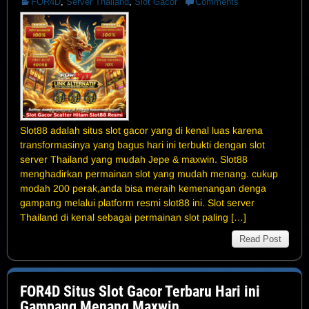
FOR4D
,
Server Thailand
,
Slot Gacor
Comments
Slot88 adalah situs slot gacor yang di kenal luas karena
transformasinya yang bagus hari ini terbukti dengan slot
server Thailand yang mudah Jepe & maxwin. Slot88
menghadirkan permainan slot yang mudah menang. cukup
modah 200 perak,anda bisa meraih kemenangan denga
gampang melalui platform resmi slot88 ini. Slot server
Thailand di kenal sebagai permainan slot paling […]
Read Post
FOR4D Situs Slot Gacor Terbaru Hari ini
Gampang Menang Maxwin