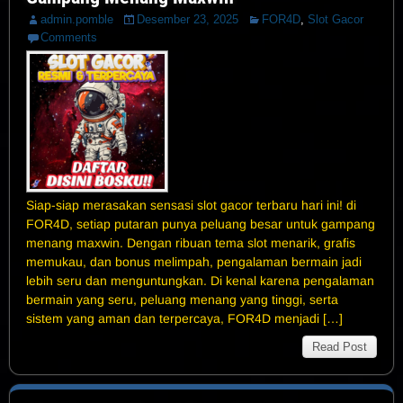
admin.pomble
Desember 23, 2025
FOR4D
,
Slot Gacor
Comments
Siap-siap merasakan sensasi slot gacor terbaru hari ini! di
FOR4D, setiap putaran punya peluang besar untuk gampang
menang maxwin. Dengan ribuan tema slot menarik, grafis
memukau, dan bonus melimpah, pengalaman bermain jadi
lebih seru dan menguntungkan. Di kenal karena pengalaman
bermain yang seru, peluang menang yang tinggi, serta
sistem yang aman dan terpercaya, FOR4D menjadi […]
Read Post